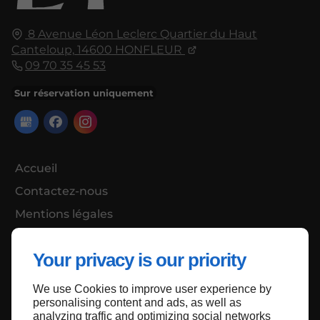
8 Avenue Léon Leclerc Quartier du Haut
Canteloup,
14600
HONFLEUR
09 70 35 45 53
Sur réservation uniquement
Accueil
Contactez-nous
Mentions légales
Plan du site
Your privacy is our priority
We use Cookies to improve user experience by
Haut de page
personalising content and ads, as well as
analyzing traffic and optimizing social networks